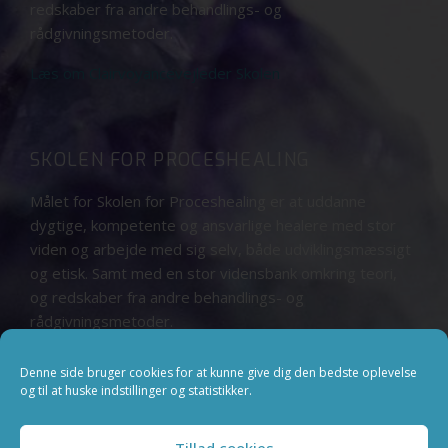
redskaber fra andre behandlings- og
rådgivningsmetoder.
Læs om Clairvoyancevejleder Skolen
SKOLEN FOR PROCESHEALING
Målet for Skolen for Proceshealing er at uddanne
dygtige, kompetente og ansvarlige healere med stor
viden og arbejde med sig selv, både udviklingsmæssigt
og etisk. Samt med en stor vidensbank omkring teori,
og redskaber fra andre behandlings- og
rådgivningsmetoder.
Læs om Skolen for Proceshealing
Denne side bruger cookies for at kunne give dig den bedste oplevelse
og til at huske indstillinger og statistikker.
Tillad cookies