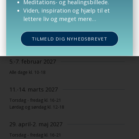
Meditations- og healingsbillede.
5.-6. december 2026
Viden, inspiration og hjælp til et
Lørdag og søndag kl. 12-18
lettere liv og meget mere…
10.-11. december 2026
TILMELD DIG NYHEDSBREVET
Torsdag - fredag kl. 16-21
5.-7. februar 2027
Alle dage kl. 10-18
11.-14. marts 2027
Torsdag - fredag kl. 16-21
Lørdag og søndag kl. 12-18
29. april-2. maj 2027
Torsdag - fredag kl. 16-21