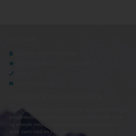
KONTAKT
Spirituelt Uddannelsescenter
Købmagergade 55, 1150 København K
30 71 64 46
mail@tovelucka.dk
CLAIRVOYANCVEJLEDER SKOLEN
Clairvoyancevejleder Skolens mål er at uddanne dygtige,
kompetente og ansvarlige clairvoyante med stor viden
og arbejde med sig selv, både udviklingsmæssigt og
etisk. Samt med en stor vidensbank omkring teori, og