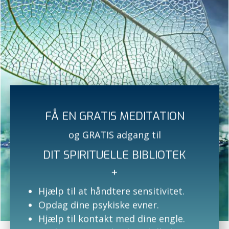
Healer modul 2026
Undervisningsdage
14.-16. august 2026
Fedag kl. 16-21
FÅ EN GRATIS MEDITATION
Lørdag og søndag kl. 12-18
og GRATIS adgang til
24.-25. oktober 2026
DIT SPIRITUELLE BIBLIOTEK
Lørdag og søndag kl. 12-18
+
Hjælp til at håndtere sensitivitet.
29.-30. oktober 2026
Opdag dine psykiske evner.
Torsdag - fredag kl. 16-21
Hjælp til kontakt med dine engle.