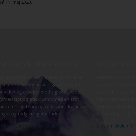
på 11. maj 2020.
RVOYANCVEJLEDER SKOLEN
SKOLEN FOR 
yancevejleder Skolens mål er at uddanne
Målet for Skolen f
, kompetente og ansvarlige clairvoyante
dygtige, kompeten
r viden og arbejde med sig selv, både
stor viden og arbe
ngsmæssigt og etisk. Samt med en stor
udviklingsmæssigt 
ank omkring teori, og redskaber fra andre
vidensbank omkring
ings- og rådgivningsmetoder.
behandlings- og r
Clairvoyancevejleder Skolen
Læs om Skolen for