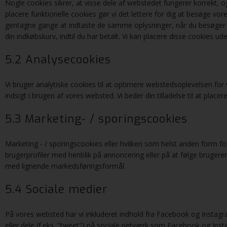
Nogle cookies sikrer, at visse dele af webstedet fungerer korrekt, o
placere funktionelle cookies gør vi det lettere for dig at besøge 
gentagne gange at indtaste de samme oplysninger, når du besøger v
din indkøbskurv, indtil du har betalt. Vi kan placere disse cookies ud
5.2 Analysecookies
Vi bruger analytiske cookies til at optimere webstedsoplevelsen for 
indsigt i brugen af ​​vores websted. Vi beder din tilladelse til at place
5.3 Marketing- / sporingscookies
Marketing - / sporingscookies eller hvilken som helst anden form for
brugerprofiler med henblik på annoncering eller på at følge brugere
med lignende markedsføringsformål.
5.4 Sociale medier
På vores websted har vi inkluderet indhold fra Facebook og Instagra
eller dele (f.eks. "tweet") på sociale netværk som Facebook og Inst