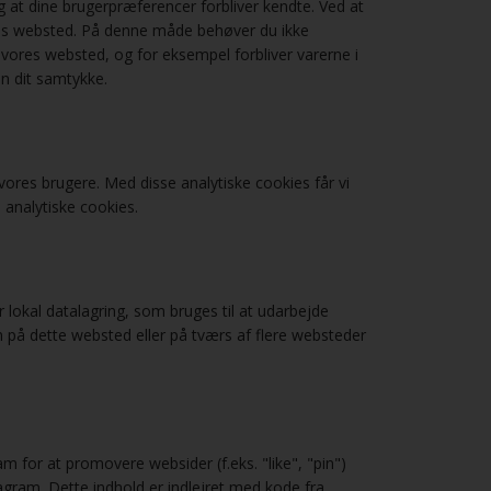
g at dine brugerpræferencer forbliver kendte. Ved at
vores websted. På denne måde behøver du ikke
ores websted, og for eksempel forbliver varerne i
en dit samtykke.
vores brugere. Med disse analytiske cookies får vi
re analytiske cookies.
 lokal datalagring, som bruges til at udarbejde
n på dette websted eller på tværs af flere websteder
m for at promovere websider (f.eks. "like", "pin")
agram. Dette indhold er indlejret med kode fra