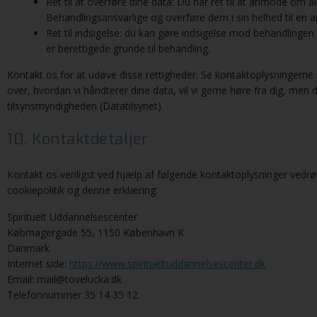
Ret til at overføre dine data: Du har ret til at anmode om a
Behandlingsansvarlige og overføre dem i sin helhed til en 
Ret til indsigelse: du kan gøre indsigelse mod behandlingen
er berettigede grunde til behandling.
Kontakt os for at udøve disse rettigheder. Se kontaktoplysningerne n
over, hvordan vi håndterer dine data, vil vi gerne høre fra dig, men du
tilsynsmyndigheden (Datatilsynet).
10. Kontaktdetaljer
Kontakt os venligst ved hjælp af følgende kontaktoplysninger ved
cookiepolitik og denne erklæring:
Spirituelt Uddannelsescenter
Købmagergade 55, 1150 København K
Danmark
Internet side:
https://www.spiritueltuddannelsescenter.dk
Email:
mail@
tovelucka.dk
Telefonnummer 35 14 35 12