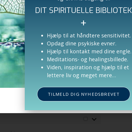
Marketing/Tracking, Functional
DIT SPIRITUELLE BIBLIOTE
Formål, indtil undersøgelsen
+
Hjælp til at håndtere sensitivitet.
Opdag dine psykiske evner.
p med en forklaring om cookies. Så snart du klikker
Hjælp til kontakt med dine engle.
g-ins som beskrevet i pop-up filen og denne
Meditations- og healingsbillede.
er, men bemærk at vores websted muligvis ikke længere
Viden, inspiration og hjælp til et
lettere liv og meget mere…
ger
TILMELD DIG NYHEDSBREVET
Altid aktiv