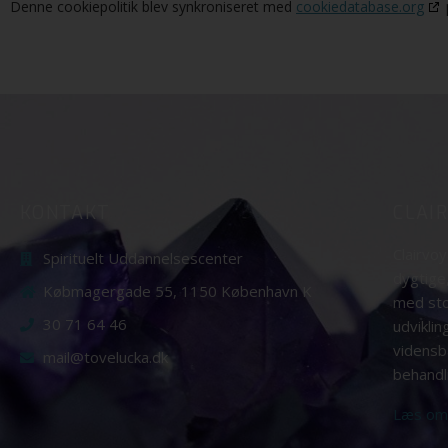
Denne cookiepolitik blev synkroniseret med
cookiedatabase.org
KONTAKT
CLAI
Clairvo
Spirituelt Uddannelsescenter
dygtige
Købmagergade 55, 1150 København K
med sto
30 71 64 46
udvikli
vidensb
mail@tovelucka.dk
behandl
Læs om 