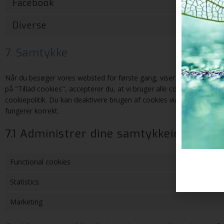
Facebook
Diverse
7. Samtykke
Når du besøger vores websted for første gang, viser vi dig en pop-u
på "Tillad cookies", accepterer du, at vi bruger alle cookies og plu
cookiepolitik. Du kan deaktivere brugen af ​​cookies via din brows
fungerer korrekt.
7.1 Administrer dine samtykkeindstillin
Functional cookies
Statistics
Marketing