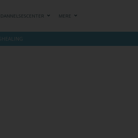
DDANNELSESCENTER
MERE
SHEALING