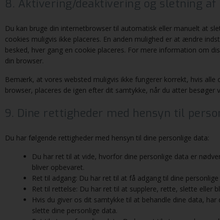
8. Aktivering/deaktivering og sletning af
Du kan bruge din internetbrowser til automatisk eller manuelt at sle
cookies muligvis ikke placeres. En anden mulighed er at ændre indst
besked, hver gang en cookie placeres. For mere information om disse i
din browser.
Bemærk, at vores websted muligvis ikke fungerer korrekt, hvis alle c
browser, placeres de igen efter dit samtykke, når du atter besøger
9. Dine rettigheder med hensyn til perso
Du har følgende rettigheder med hensyn til dine personlige data:
Du har ret til at vide, hvorfor dine personlige data er nød
bliver opbevaret.
Ret til adgang: Du har ret til at få adgang til dine personlige
Ret til rettelse: Du har ret til at supplere, rette, slette elle
Hvis du giver os dit samtykke til at behandle dine data, har d
slette dine personlige data.