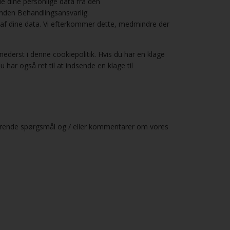
lle dine personlige data fra den
anden Behandlingsansvarlig.
 af ​​dine data. Vi efterkommer dette, medmindre der
ederst i denne cookiepolitik. Hvis du har en klage
 har også ret til at indsende en klage til
rørende spørgsmål og / eller kommentarer om vores