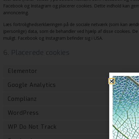
Facebook og Instagram og placerer cookies. Dette indhold kan gemm
annoncering.
Læs fortrolighedserklæringen på de sociale netværk (som kan ændr
(personlige) data, som de behandler ved hjælp af disse cookies. 
muligt. Facebook og Instagram befinder sig i USA.
6. Placerede cookies
Elementor
Google Analytics
Complianz
WordPress
WP Do Not Track