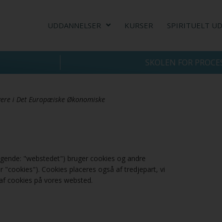
UDDANNELSER
KURSER
SPIRITUELT U
SKOLEN FOR PROCE
rgere i Det Europæiske Økonomiske
ølgende: "webstedet") bruger cookies og andre
 "cookies"). Cookies placeres også af tredjepart, vi
f ​​cookies på vores websted.