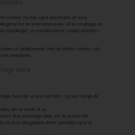
 cookies
tte cookies. Du kan også specificere, at visse
illingerne for din internetbrowser, så du modtager en
ndstillinger, se instruktionerne i Hjælp-afsnittet i
ookies er deaktiverede. Hvis du sletter cookies i din
 vores websteder.
nlige data
vendige, hvad der vil ske med dem, og hvor længe de
 data, der er kendt af os.
r blokere dine personlige data, når du ønsker det.
u ret til at tilbagekalde dette samtykke og til at