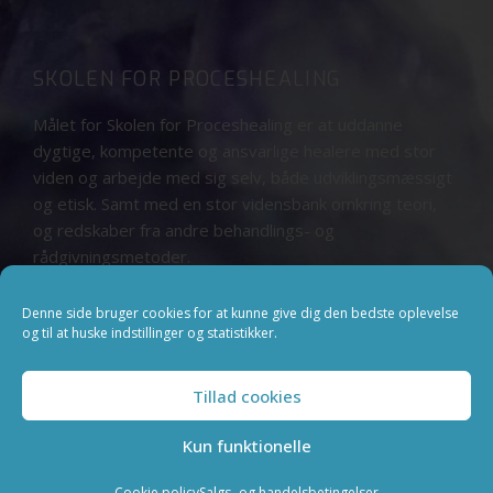
SKOLEN FOR PROCESHEALING
Målet for Skolen for Proceshealing er at uddanne
dygtige, kompetente og ansvarlige healere med stor
viden og arbejde med sig selv, både udviklingsmæssigt
og etisk. Samt med en stor vidensbank omkring teori,
og redskaber fra andre behandlings- og
rådgivningsmetoder.
Læs om Skolen for Proceshealing
Denne side bruger cookies for at kunne give dig den bedste oplevelse
og til at huske indstillinger og statistikker.
Tillad cookies
Copyright © 2019 Spirituelt UddannelsesCenter v/ Tove Lucka
Kun funktionelle
Made with
❤
byHerskind​ ApS
Cookie policy
Salgs- og handelsbetingelser