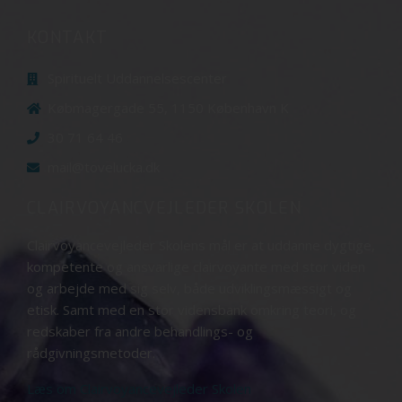
KONTAKT
Spirituelt Uddannelsescenter
Købmagergade 55, 1150 København K
30 71 64 46
mail@tovelucka.dk
CLAIRVOYANCVEJLEDER SKOLEN
Clairvoyancevejleder Skolens mål er at uddanne dygtige,
kompetente og ansvarlige clairvoyante med stor viden
og arbejde med sig selv, både udviklingsmæssigt og
etisk. Samt med en stor vidensbank omkring teori, og
redskaber fra andre behandlings- og
rådgivningsmetoder.
Læs om Clairvoyancevejleder Skolen