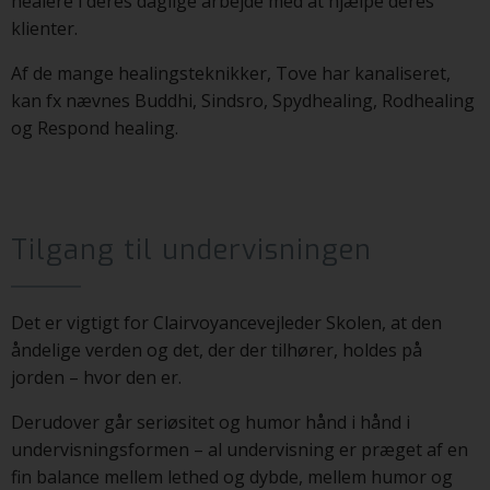
healere i deres daglige arbejde med at hjælpe deres
klienter.
Af de mange healingsteknikker, Tove har kanaliseret,
kan fx nævnes Buddhi, Sindsro, Spydhealing, Rodhealing
og Respond healing.
Tilgang til undervisningen
Det er vigtigt for Clairvoyancevejleder Skolen, at den
åndelige verden og det, der der tilhører, holdes på
jorden – hvor den er.
Derudover går seriøsitet og humor hånd i hånd i
undervisningsformen – al undervisning er præget af en
fin balance mellem lethed og dybde, mellem humor og